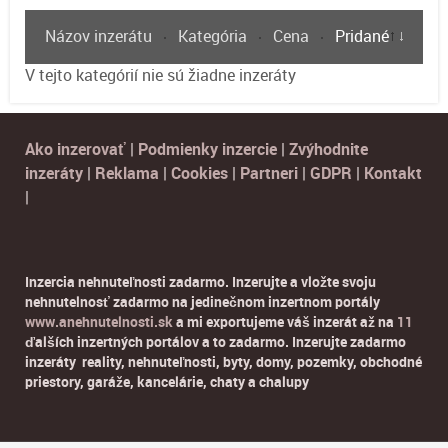
Názov inzerátu
Kategória
Cena
Pridané
V tejto kategórií nie sú žiadne inzeráty
Ako inzerovať
|
Podmienky inzercie
|
Zvýhodnite
inzeráty
|
Reklama
|
Cookies
|
Partneri
|
GDPR
|
Kontakt
|
Inzercia nehnuteľnosti zadarmo. Inzerujte a vložte svoju
nehnutelnosť zadarmo na jedinečnom inzertnom portály
www.anehnutelnosti.sk
a mi exportujeme váš inzerát až na
11
ďalších inzertných portálov a to zadarmo. Inzerujte zadarmo
inzeráty reality, nehnuteľnosti, byty, domy, pozemky, obchodné
priestory, garáže, kancelárie, chaty a chalupy