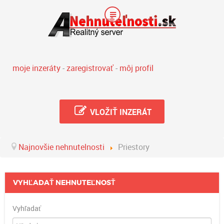
moje inzeráty
-
zaregistrovať
-
môj profil
VLOŽIŤ INZERÁT
Najnovšie nehnutelnosti
Priestory
VYHĽADAŤ NEHNUTEĽNOSŤ
Vyhľadať