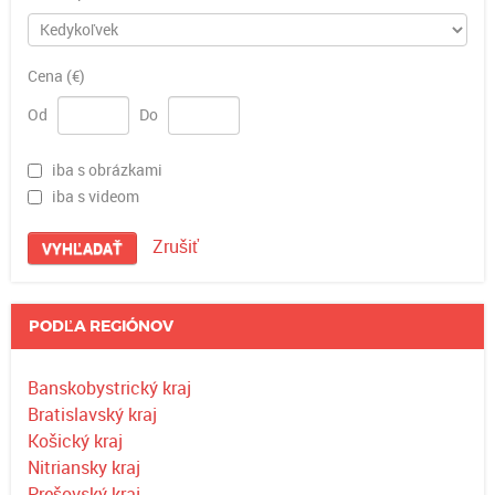
Cena (€)
Od
Do
iba s obrázkami
iba s videom
Zrušiť
VYHĽADAŤ
PODĽA REGIÓNOV
Banskobystrický kraj
Bratislavský kraj
Košický kraj
Nitriansky kraj
Prešovský kraj