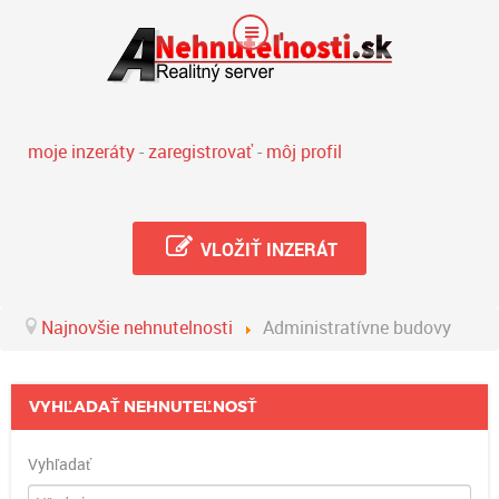
moje inzeráty
-
zaregistrovať
-
môj profil
VLOŽIŤ INZERÁT
Najnovšie nehnutelnosti
Administratívne budovy
VYHĽADAŤ NEHNUTEĽNOSŤ
Vyhľadať