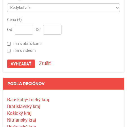
Cena (€)
Od
Do
iba s obrázkami
iba s videom
Zrušiť
VYHĽADAŤ
PODĽA REGIÓNOV
Banskobystrický kraj
Bratislavský kraj
Košický kraj
Nitriansky kraj
Prešovský kraj