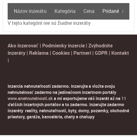
Názov inzerátu
Kategória
Cena
Pridané
V tejto kategórií nie sú žiadne inzeráty
Ako inzerovať
|
Podmienky inzercie
|
Zvýhodnite
inzeráty
|
Reklama
|
Cookies
|
Partneri
|
GDPR
|
Kontakt
|
Inzercia nehnuteľnosti zadarmo. Inzerujte a vložte svoju
nehnutelnosť zadarmo na jedinečnom inzertnom portály
www.anehnutelnosti.sk
a mi exportujeme váš inzerát až na
11
ďalších inzertných portálov a to zadarmo. Inzerujte zadarmo
inzeráty reality, nehnuteľnosti, byty, domy, pozemky, obchodné
priestory, garáže, kancelárie, chaty a chalupy