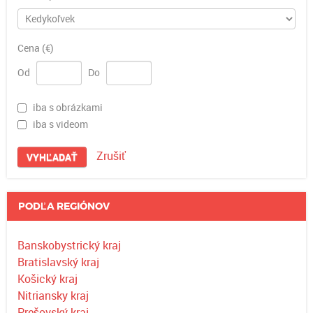
Cena (€)
Od
Do
iba s obrázkami
iba s videom
Zrušiť
VYHĽADAŤ
PODĽA REGIÓNOV
Banskobystrický kraj
Bratislavský kraj
Košický kraj
Nitriansky kraj
Prešovský kraj