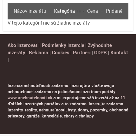
Názov inzerátu
Kategória
Cena
Pridané
V tejto kategórií nie sú žiadne inzeráty
Ako inzerovať
|
Podmienky inzercie
|
Zvýhodnite
inzeráty
|
Reklama
|
Cookies
|
Partneri
|
GDPR
|
Kontakt
|
Inzercia nehnuteľnosti zadarmo. Inzerujte a vložte svoju
nehnutelnosť zadarmo na jedinečnom inzertnom portály
www.anehnutelnosti.sk
a mi exportujeme váš inzerát až na
11
ďalších inzertných portálov a to zadarmo. Inzerujte zadarmo
inzeráty reality, nehnuteľnosti, byty, domy, pozemky, obchodné
priestory, garáže, kancelárie, chaty a chalupy