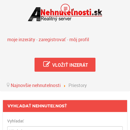
moje inzeráty
-
zaregistrovať
-
môj profil
VLOŽIŤ INZERÁT
Najnovšie nehnutelnosti
Priestory
VYHĽADAŤ NEHNUTEĽNOSŤ
Vyhľadať