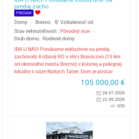
predaj zacho
PREDÁM
Domy
Brezno
Vzdialenosť od
Stav nehnuteľnosti::
Pôvodný stav
Druh domu::
Rodinné domy
IBA U NÁS! Ponúkame exkluzívne na predaj
zachovalý 4-izbový RD v obci Braväcovo (15 km
od okresného mesta Brezno) v krásnej a pokojnej
lokalite v oáze Nízkych Tatier. Dom je postav
105 000,00
€
24.07.2026
22.09.2026
630