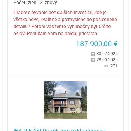
Počet izieb::
2 izbový
Hľadáte bývanie bez ďalších investícií, kde je
všetko nové, kvalitné a premyslené do posledného
detailu? Potom vás tento výnimočný byt určite
osloví.Ponúkam vám na predaj priestran
187 900,00
€
30.07.2026
28.09.2026
271
IBA U NÁS! Ponúkame exkluzívne na