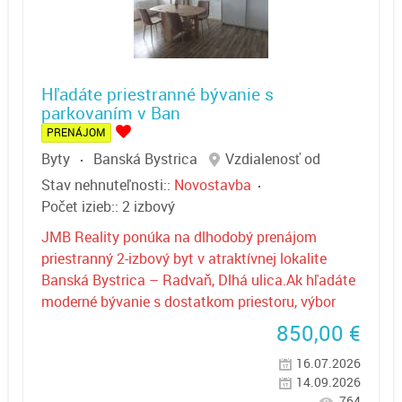
Hľadáte priestranné bývanie s
parkovaním v Ban
PRENÁJOM
Byty
Banská Bystrica
Vzdialenosť od
Stav nehnuteľnosti::
Novostavba
Počet izieb::
2 izbový
JMB Reality ponúka na dlhodobý prenájom
priestranný 2-izbový byt v atraktívnej lokalite
Banská Bystrica – Radvaň, Dlhá ulica.Ak hľadáte
moderné bývanie s dostatkom priestoru, výbor
850,00
€
16.07.2026
14.09.2026
764