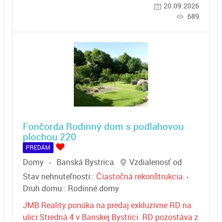
20.09.2026
689
Fončorda Rodinný dom s podlahovou
plochou 220
PREDÁM
Domy
Banská Bystrica
Vzdialenosť od
Stav nehnuteľnosti::
Čiastočná rekonštrukcia
Druh domu::
Rodinné domy
JMB Reality ponúka na predaj exkluzívne RD na
ulici Stredná 4 v Banskej Bystrici. RD pozostáva z