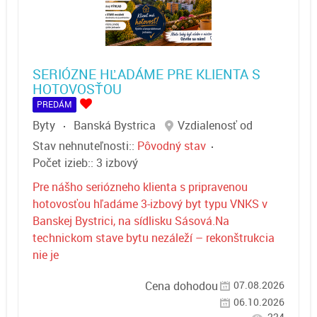
SERIÓZNE HĽADÁME PRE KLIENTA S
HOTOVOSŤOU
PREDÁM
Byty
Banská Bystrica
Vzdialenosť od
Stav nehnuteľnosti::
Pôvodný stav
Počet izieb::
3 izbový
Pre nášho seriózneho klienta s pripravenou
hotovosťou hľadáme 3-izbový byt typu VNKS v
Banskej Bystrici, na sídlisku Sásová.Na
technickom stave bytu nezáleží – rekonštrukcia
nie je
07.08.2026
Cena dohodou
06.10.2026