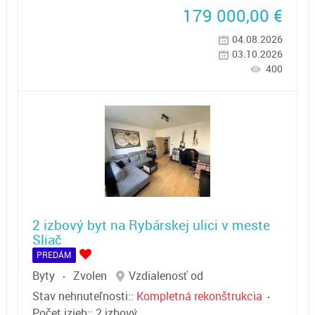
179 000,00
€
04.08.2026
03.10.2026
400
2 izbový byt na Rybárskej ulici v meste
Sliač
PREDÁM
Byty
Zvolen
Vzdialenosť od
Stav nehnuteľnosti::
Kompletná rekonštrukcia
Počet izieb::
2 izbový