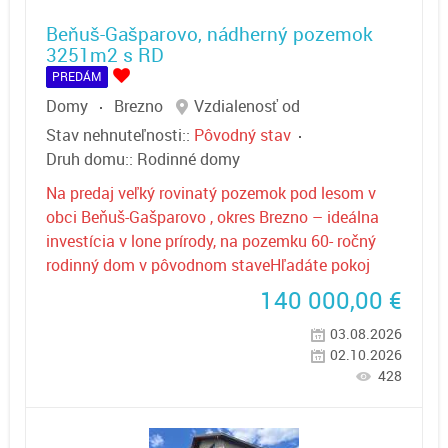
Beňuš-Gašparovo, nádherný pozemok
3251m2 s RD
PREDÁM
Domy
Brezno
Vzdialenosť od
Stav nehnuteľnosti::
Pôvodný stav
Druh domu::
Rodinné domy
Na predaj veľký rovinatý pozemok pod lesom v
obci Beňuš-Gašparovo , okres Brezno – ideálna
investícia v lone prírody, na pozemku 60- ročný
rodinný dom v pôvodnom staveHľadáte pokoj
140 000,00
€
03.08.2026
02.10.2026
428