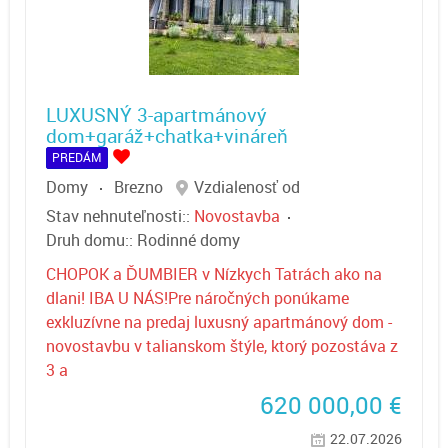
LUXUSNÝ 3-apartmánový
dom+garáž+chatka+vináreň
PREDÁM
Domy
Brezno
Vzdialenosť od
Stav nehnuteľnosti::
Novostavba
Druh domu::
Rodinné domy
CHOPOK a ĎUMBIER v Nízkych Tatrách ako na
dlani! IBA U NÁS!Pre náročných ponúkame
exkluzívne na predaj luxusný apartmánový dom -
novostavbu v talianskom štýle, ktorý pozostáva z
3 a
620 000,00
€
22.07.2026