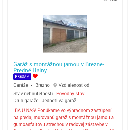
Garáž s montážnou jamou v Brezne-
Predné Halny
PREDÁM
Garáže
Brezno
Vzdialenosť od
Stav nehnuteľnosti::
Pôvodný stav
Druh garáže::
Jednotlivá garáž
IBA U NÁS! Ponúkame vo výhradnom zastúpení
na predaj murovanú garáž s montážnou jamou a
gumoasfaltovu strechou v radovej zástavbe v