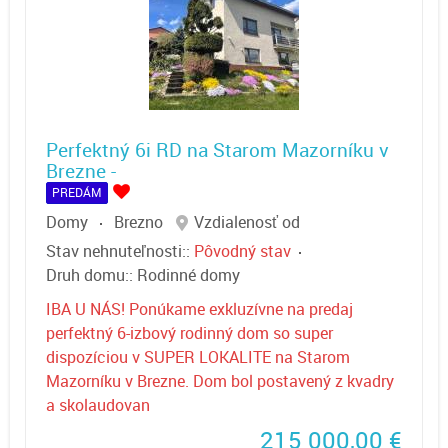
Perfektný 6i RD na Starom Mazorníku v
Brezne -
PREDÁM
Domy
Brezno
Vzdialenosť od
Stav nehnuteľnosti::
Pôvodný stav
Druh domu::
Rodinné domy
IBA U NÁS! Ponúkame exkluzívne na predaj
perfektný 6-izbový rodinný dom so super
dispozíciou v SUPER LOKALITE na Starom
Mazorníku v Brezne. Dom bol postavený z kvadry
a skolaudovan
215 000,00
€