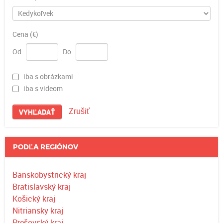
Cena (€)
Od
Do
iba s obrázkami
iba s videom
Zrušiť
VYHĽADAŤ
PODĽA REGIÓNOV
Banskobystrický kraj
Bratislavský kraj
Košický kraj
Nitriansky kraj
Prešovský kraj