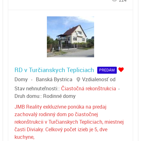
224
RD v Turčianskych Tepliciach
PREDÁM
Domy
Banská Bystrica
Vzdialenosť od
Stav nehnuteľnosti::
Čiastočná rekonštrukcia
Druh domu::
Rodinné domy
JMB Reality exkluzívne ponúka na predaj
zachovalý rodinný dom po čiastočnej
rekonštrukcii v Turčianskych Tepliciach, miestnej
časti Diviaky. Celkový počet izieb je 5, dve
kuchyne,