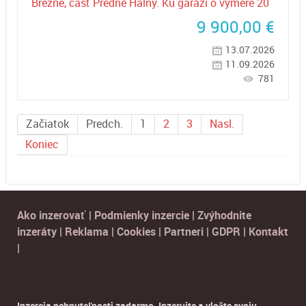
Brezne, časť Predné Halny. Ku garáži o výmere 20
9 900,00
€
13.07.2026
11.09.2026
781
Začiatok
Predch.
1
2
3
Nasl.
Koniec
Ako inzerovať
|
Podmienky inzercie
|
Zvýhodnite
inzeráty
|
Reklama
|
Cookies
|
Partneri
|
GDPR
|
Kontakt
|