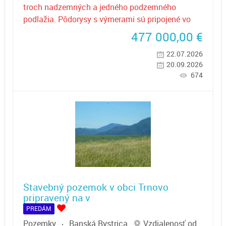
troch nadzemných a jedného podzemného
podlažia. Pôdorysy s výmerami sú pripojené vo
477 000,00
€
22.07.2026
20.09.2026
674
Stavebný pozemok v obci Trnovo
pripravený na v
PREDÁM
Pozemky
Banská Bystrica
Vzdialenosť od