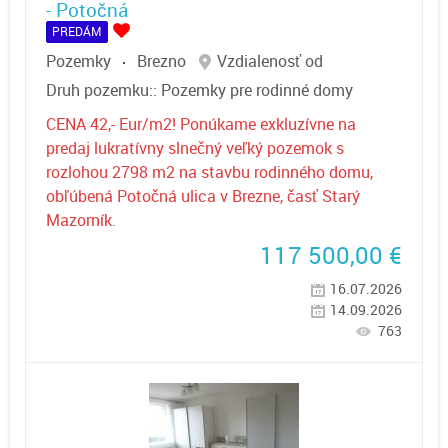
- Potočná
PREDÁM
Pozemky
Brezno
Vzdialenosť od
Druh pozemku::
Pozemky pre rodinné domy
CENA 42,- Eur/m2! Ponúkame exkluzívne na
predaj lukratívny slnečný veľký pozemok s
rozlohou 2798 m2 na stavbu rodinného domu,
obľúbená Potočná ulica v Brezne, časť Starý
Mazorník.
117 500,00
€
16.07.2026
14.09.2026
763