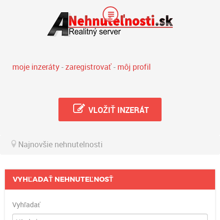
moje inzeráty
-
zaregistrovať
-
môj profil
VLOŽIŤ INZERÁT
Najnovšie nehnutelnosti
VYHĽADAŤ NEHNUTEĽNOSŤ
Vyhľadať