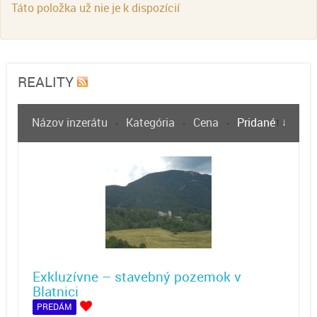
Táto položka už nie je k dispozícií
REALITY
Názov inzerátu
Kategória
Cena
Pridané
Exkluzívne – stavebný pozemok v
Blatnici
PREDÁM