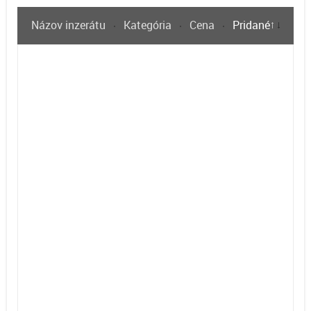
Názov inzerátu
Kategória
Cena
Pridané