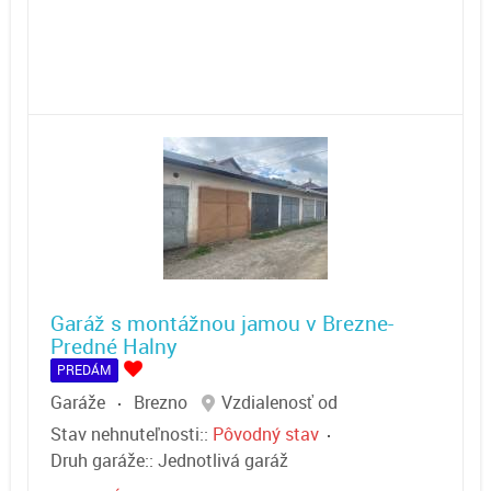
Garáž s montážnou jamou v Brezne-
Predné Halny
PREDÁM
Garáže
Brezno
Vzdialenosť od
Stav nehnuteľnosti::
Pôvodný stav
Druh garáže::
Jednotlivá garáž