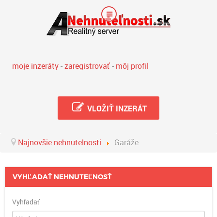
moje inzeráty
-
zaregistrovať
-
môj profil
VLOŽIŤ INZERÁT
Najnovšie nehnutelnosti
Garáže
VYHĽADAŤ NEHNUTEĽNOSŤ
Vyhľadať