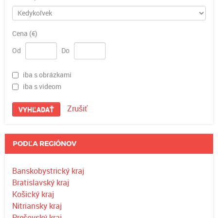
Cena (€)
Od
Do
iba s obrázkami
iba s videom
Zrušiť
VYHĽADAŤ
PODĽA REGIÓNOV
Banskobystrický kraj
Bratislavský kraj
Košický kraj
Nitriansky kraj
Prešovský kraj