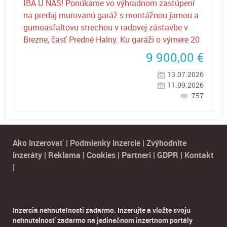
IBA U NÁS! Ponúkame vo výhradnom zastúpení
na predaj murovanú garáž s montážnou jamou a
gumoasfaltovu strechou v radovej zástavbe v
Brezne, časť Predné Halny. Ku garáži o výmere 20
9 900,00
€
13.07.2026
11.09.2026
757
Ako inzerovať
|
Podmienky inzercie
|
Zvýhodnite
inzeráty
|
Reklama
|
Cookies
|
Partneri
|
GDPR
|
Kontakt
|
Inzercia nehnuteľnosti zadarmo. Inzerujte a vložte svoju
nehnutelnosť zadarmo na jedinečnom inzertnom portály