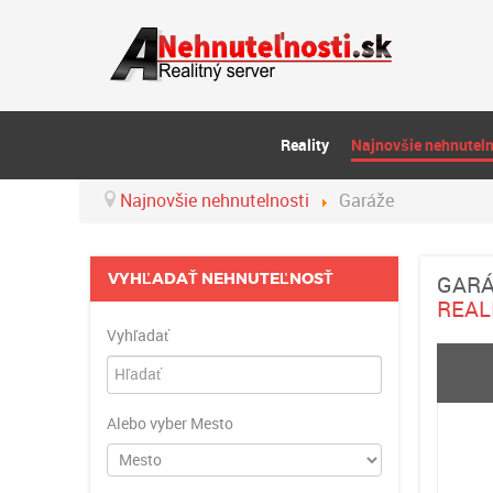
Reality
Najnovšie nehnuteln
Najnovšie nehnutelnosti
Garáže
VYHĽADAŤ NEHNUTEĽNOSŤ
GAR
REAL
Vyhľadať
Alebo vyber Mesto