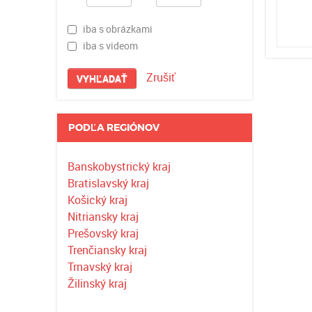
iba s obrázkami
iba s videom
Zrušiť
VYHĽADAŤ
PODĽA REGIÓNOV
Banskobystrický kraj
Bratislavský kraj
Košický kraj
Nitriansky kraj
Prešovský kraj
Trenčiansky kraj
Trnavský kraj
Žilinský kraj